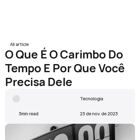
Contato
Contato
All article
All article
O Que É O Carimbo Do 
Tempo E Por Que Você 
Precisa Dele
Tecnologia
3
min read
23 de nov. de 2023